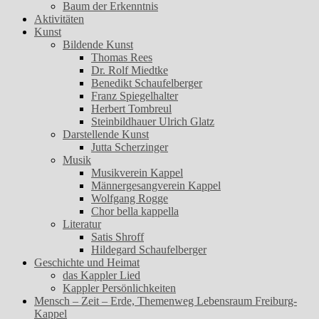
Baum der Erkenntnis
Aktivitäten
Kunst
Bildende Kunst
Thomas Rees
Dr. Rolf Miedtke
Benedikt Schaufelberger
Franz Spiegelhalter
Herbert Tombreul
Steinbildhauer Ulrich Glatz
Darstellende Kunst
Jutta Scherzinger
Musik
Musikverein Kappel
Männergesangverein Kappel
Wolfgang Rogge
Chor bella kappella
Literatur
Satis Shroff
Hildegard Schaufelberger
Geschichte und Heimat
das Kappler Lied
Kappler Persönlichkeiten
Mensch – Zeit – Erde, Themenweg Lebensraum Freiburg-
Kappel