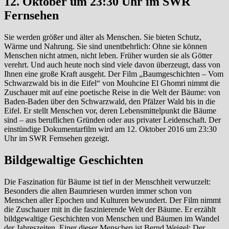
12. Oktober um 23:30 Uhr im SWR
Fernsehen
Sie werden größer und älter als Menschen. Sie bieten Schutz,
Wärme und Nahrung. Sie sind unentbehrlich: Ohne sie können
Menschen nicht atmen, nicht leben. Früher wurden sie als Götter
verehrt. Und auch heute noch sind viele davon überzeugt, dass von
Ihnen eine große Kraft ausgeht. Der Film „Baumgeschichten – Vom
Schwarzwald bis in die Eifel“ von Mouhcine El Ghomri nimmt die
Zuschauer mit auf eine poetische Reise in die Welt der Bäume: von
Baden-Baden über den Schwarzwald, den Pfälzer Wald bis in die
Eifel. Er stellt Menschen vor, deren Lebensmittelpunkt die Bäume
sind – aus beruflichen Gründen oder aus privater Leidenschaft. Der
einstündige Dokumentarfilm wird am 12. Oktober 2016 um 23:30
Uhr im SWR Fernsehen gezeigt.
Bildgewaltige Geschichten
Die Faszination für Bäume ist tief in der Menschheit verwurzelt:
Besonders die alten Baumriesen wurden immer schon von
Menschen aller Epochen und Kulturen bewundert. Der Film nimmt
die Zuschauer mit in die faszinierende Welt der Bäume. Er erzählt
bildgewaltige Geschichten von Menschen und Bäumen im Wandel
der Jahreszeiten. Einer dieser Menschen ist Bernd Weigel: Der