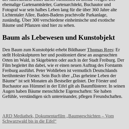
ehemalige Gartenamtsleiter, Gartenarchitekt, Buchautor und
Fotograf war sein halbes Leben lang für die über 360 Jahre alte
Lichtentaler Allee, Baden-Badens prachtvolle Parkanlage,
zuständig. Über 300 verschiedene einheimische und exotische
Bäume und Pflanzen sind hier zu sehen.
Baum als Lebewesen und Kunstobjekt
Den Baum zum Kunstobjekt erhebt Bildhauer
Thomas Rees
: Er
stellt Holzskulpturen her und positioniert diese an ausgesuchten
Orten im Wald, in Skigebieten oder auch in der Stadt Freiburg. Der
Film begleitet ihn dabei, wie er einen neuen Auftrag des Forstamts
Freiburg ausführt. Peter Wohlleben ist vermutlich Deutschlands
berühmtester Förster. Sein Buch über „Das geheime Leben der
Bäume“ ist seit Monaten als Bestseller gelistet. Der Förster und
Buchautor aus Hümmel in der Eifel gilt als Baumflüsterer. In seinen
Augen haben Bäume menschliche Eigenschaften: Sie haben
Gefühle, verständigen sich untereinander, pflegen Freundschaften.
ARD Mediathek, Dokumentarfilm „Baumgeschichten – Vom
Schwarzwald bis in die Eifel“