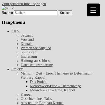
Zum primären Inhalt springen
Suchen
Kunst- und Kulturverein Freiburg-Kappel
KKV
e.V.
Hauptmenü
KKV
Satzung
Vorstand
Kontakt
Werden Sie Mitglied
Sponsoren
Impressum
Haftungsausschluss
Datenschutzerklärung
Projekte
Mensch – Zeit – Erde, Themenweg Lebensraum
Freiburg-Kappel
Das Projekt
Mensch-Zeit-Erde – Themenwege
Mensch – Zeit – Erde, Kappel
Kappel
Gesichter eines Tales
Ausstellung Bergbau Kappel