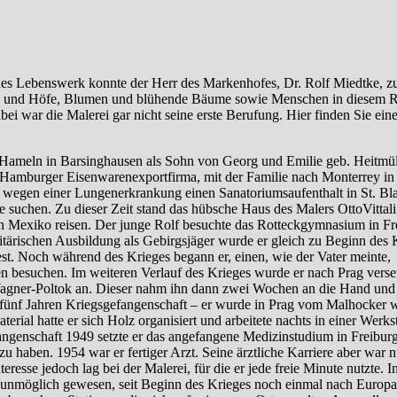
es Lebenswerk konnte der Herr des Markenhofes, Dr. Rolf Miedtke, zur
hen und Höfe, Blumen und blühende Bäume sowie Menschen in diesem R
ei war die Malerei gar nicht seine erste Berufung. Hier finden Sie e
meln in Barsinghausen als Sohn von Georg und Emilie geb. Heitmülle
r Hamburger Eisenwarenexportfirma, mit der Familie nach Monterrey in
 wegen einer Lungenerkrankung einen Sanatoriumsaufenthalt in St. Bla
be suchen. Zu dieser Zeit stand das hübsche Haus des Malers OttoVittal
 nach Mexiko reisen. Der junge Rolf besuchte das Rotteckgymnasium in 
itärischen Ausbildung als Gebirgsjäger wurde er gleich zu Beginn des 
 fest. Noch während des Krieges begann er, einen, wie der Vater meinte,
en besuchen. Im weiteren Verlauf des Krieges wurde er nach Prag verset
agner-Poltok an. Dieser nahm ihn dann zwei Wochen an die Hand und „e
fünf Jahren Kriegsgefangenschaft – er wurde in Prag vom Malhocker weg
erial hatte er sich Holz organisiert und arbeitete nachts in einer Werks
angenschaft 1949 setzte er das angefangene Medizinstudium in Freiburg
 haben. 1954 war er fertiger Arzt. Seine ärztliche Karriere aber war nu
esse jedoch lag bei der Malerei, für die er jede freie Minute nutzte. I
 unmöglich gewesen, seit Beginn des Krieges noch einmal nach Europa 