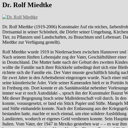
Dr. Rolf Miedtke
Dr. Rolf Miedtke (1919-2006) Kunstmaler Auf ein reiches, farbenfroh
Dreisamtal in seiner Schönheit, die Dörfer seiner Umgebung, Kirc
Tier, zu Pflanzen und Landschaften, zu Brauchtum und Lebensart. Dab
Miedtke zur Verfügung gestellt).
Rolf Miedtke wurde 1919 in Niedersachsen zwischen Hannover und Ha
Nach seinem fünften Lebensjahr zog der Vater, Geschäftsführer eine
in Deutschland. Die Mutter hatte nach der Geburt des zweiten Kindes
wollte die Familie nach ihrer Rückkehr unbedingt dort sich eine Blei
richtete sich die Familie ein. Der Vater musste geschäftlich häufig
für zwei Jahre in den Arbeitsdienst eingezogen wurde. Nach einer mil
seine künstlerische Ader. Viele seiner Kameraden hielt er in Porträts
in Freiburg ein. Dort konnte er als Sanitätssoldat nebenher Vorlesung
immer war er noch Autodidakt -, sprach ihn der Kunstmaler Baurat W
Mit dieser Begegnung brach seine Malleidenschaft voll durch. In den 
konnte, vorausgesetzt, er fand ein Stück Papier und Stifte. Mangels Mat
und Stifte einhandeln konnte. Nach der Entlassung aus der Kriegsgef
bestanden hatte, machte er noch einmal, um eine solidere Ausbildung zu
Landärzten, wodurch er eigenes Geld verdienen konnte. Sein Hauptinter
Italien. Vom Vater, der 1947 in Mexiko gestorben war – – es war ihm