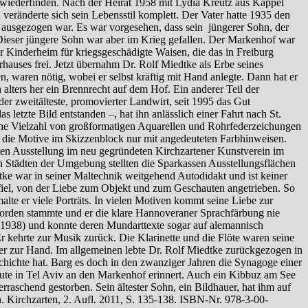
n wiederfinden. Nach der Heirat 1958 mit Lydia Kreutz aus Kappel
h veränderte sich sein Lebensstil komplett. Der Vater hatte 1935 den
 ausgezogen war. Es war vorgesehen, dass sein jüngerer Sohn, der
 Dieser jüngere Sohn war aber im Krieg gefallen. Der Markenhof war
Kinderheim für kriegsgeschädigte Waisen, die das in Freiburg
hauses frei. Jetzt übernahm Dr. Rolf Miedtke als Erbe seines
 waren nötig, wobei er selbst kräftig mit Hand anlegte. Dann hat er
 alters her ein Brennrecht auf dem Hof. Ein anderer Teil der
er zweitälteste, promovierter Landwirt, seit 1995 das Gut
etzte Bild entstanden –, hat ihn anlässlich einer Fahrt nach St.
d eine Vielzahl von großformatigen Aquarellen und Rohrfederzeichungen
er die Motive im Skizzenblock nur mit angedeuteten Farbhinweisen.
sten Ausstellung im neu gegründeten Kirchzartener Kunstverein im
n Städten der Umgebung stellten die Sparkassen Ausstellungsflächen
ke war in seiner Maltechnik weitgehend Autodidakt und ist keiner
gefiel, von der Liebe zum Objekt und zum Geschauten angetrieben. So
lte er viele Porträts. In vielen Motiven kommt seine Liebe zur
orden stammte und er die klare Hannoveraner Sprachfärbung nie
†1938) und konnte deren Mundarttexte sogar auf alemannisch
r kehrte zur Musik zurück. Die Klarinette und die Flöte waren seine
der zur Hand. Im allgemeinen lebte Dr. Rolf Miedtke zurückgezogen in
chte hat. Barg es doch in den zwanziger Jahren die Synagoge einer
heute in Tel Aviv an den Markenhof erinnert. Auch ein Kibbuz am See
raschend gestorben. Sein ältester Sohn, ein Bildhauer, hat ihm auf
n. Kirchzarten, 2. Aufl. 2011, S. 135-138. ISBN-Nr. 978-3-00-