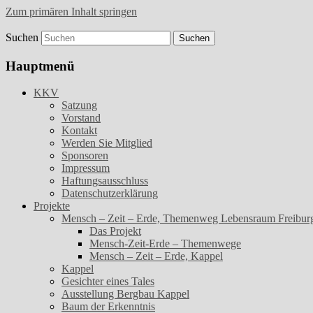
Zum primären Inhalt springen
Suchen
Kunst- und Kulturverein Freiburg-Kappel 
KKV
Hauptmenü
KKV
Satzung
Vorstand
Kontakt
Werden Sie Mitglied
Sponsoren
Impressum
Haftungsausschluss
Datenschutzerklärung
Projekte
Mensch – Zeit – Erde, Themenweg Lebensraum Freibur
Das Projekt
Mensch-Zeit-Erde – Themenwege
Mensch – Zeit – Erde, Kappel
Kappel
Gesichter eines Tales
Ausstellung Bergbau Kappel
Baum der Erkenntnis