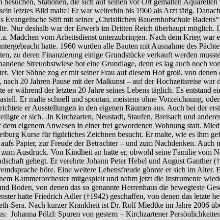
n besuchen, Stationen, die sich auf seinen vor Ort gemalten Aquarelle
sein letztes Bild malte! Er war weiterhin bis 1960 als Arzt tätig. Danac
Evangelische Stift mit seiner „Christlichen Bauernhofschule Badens“
llte. Nur deshalb war der Erwerb im Dritten Reich überhaupt möglich.
a. Mädchen vom Arbeitsdienst unterzubringen. Nach dem Krieg war er 
 untergebracht hatte. 1960 wurden alle Bauten mit Ausnahme des Pächter
n, zu deren Finanzierung einige Grundstücke verkauft werden mussten,
orhandene Streuobstwiese bot eine Grundlage, denn es lag auch noch von
t. Vier Söhne zog er mit seiner Frau auf diesem Hof groß, von denen d
h 20 Jahren Pause mit der Malkunst – auf der Hochzeitsreise war das l
alte er während der letzten 20 Jahre seines Lebens täglich. Es entstan
 Pastell. Er malte schnell und spontan, meistens ohne Vorzeichnung, od
h richtete er Ausstellungen in den eigenen Räumen aus. Auch bei der er
gte er sich. .In Kirchzarten, Neustadt, Staufen, Breisach und andere
uf dem eigenem Anwesen in einer frei gewordenen Wohnung statt. Miedt
reiburg Kurse für figürliches Zeichnen besucht. Er malte, wie es ihm 
 aufs Papier, zur Freude der Betrachter – und zum Nachdenken. Auch ma
 zum Ausdruck. Von Kindheit an hatte er, obwohl seine Familie vom N
ndschaft gehegt. Er verehrte Johann Peter Hebel und August Ganther (
Fremdsprache höre. Eine weitere Lebensfreude gönnte er sich im Alter. E
 einem Kammerorchester mitgespielt und nahm jetzt die Instrumente wie
d Boden, von denen das so genannte Herrenhaus die bewegteste Geschi
enster hatte Friedrich Adler (†1942) geschaffen, von denen das letzte 
h-Sera. Nach kurzer Krankheit ist Dr. Rolf Miedtke im Jahre 2006 über
us: Johanna Pölzl: Spuren von gestern – Kirchzartener Persönlichkeite