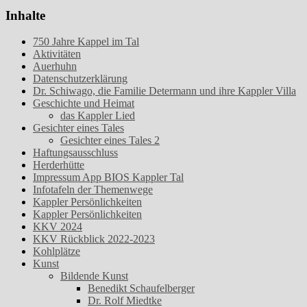
Inhalte
750 Jahre Kappel im Tal
Aktivitäten
Auerhuhn
Datenschutzerklärung
Dr. Schiwago, die Familie Determann und ihre Kappler Villa
Geschichte und Heimat
das Kappler Lied
Gesichter eines Tales
Gesichter eines Tales 2
Haftungsausschluss
Herderhütte
Impressum App BIOS Kappler Tal
Infotafeln der Themenwege
Kappler Persönlichkeiten
Kappler Persönlichkeiten
KKV 2024
KKV Rückblick 2022-2023
Kohlplätze
Kunst
Bildende Kunst
Benedikt Schaufelberger
Dr. Rolf Miedtke