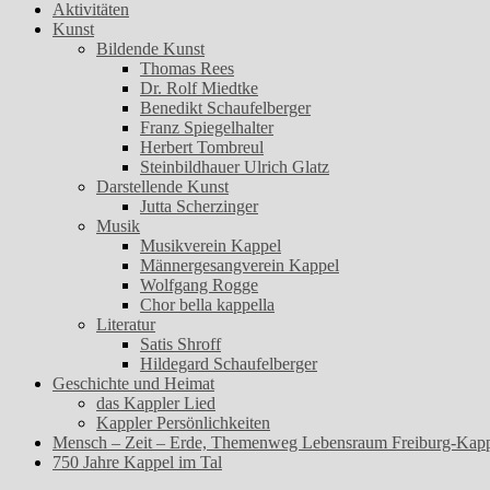
Aktivitäten
Kunst
Bildende Kunst
Thomas Rees
Dr. Rolf Miedtke
Benedikt Schaufelberger
Franz Spiegelhalter
Herbert Tombreul
Steinbildhauer Ulrich Glatz
Darstellende Kunst
Jutta Scherzinger
Musik
Musikverein Kappel
Männergesangverein Kappel
Wolfgang Rogge
Chor bella kappella
Literatur
Satis Shroff
Hildegard Schaufelberger
Geschichte und Heimat
das Kappler Lied
Kappler Persönlichkeiten
Mensch – Zeit – Erde, Themenweg Lebensraum Freiburg-Kap
750 Jahre Kappel im Tal