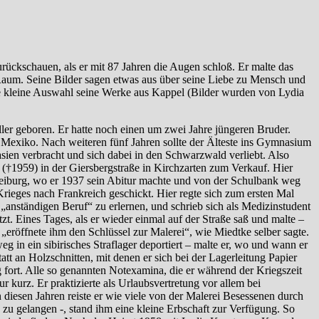
ückschauen, als er mit 87 Jahren die Augen schloß. Er malte das
aum. Seine Bilder sagen etwas aus über seine Liebe zu Mensch und
ine kleine Auswahl seine Werke aus Kappel (Bilder wurden von Lydia
r geboren. Er hatte noch einen um zwei Jahre jüngeren Bruder.
 Mexiko. Nach weiteren fünf Jahren sollte der Älteste ins Gymnasium
sien verbracht und sich dabei in den Schwarzwald verliebt. Also
i (†1959) in der Giersbergstraße in Kirchzarten zum Verkauf. Hier
Freiburg, wo er 1937 sein Abitur machte und von der Schulbank weg
Krieges nach Frankreich geschickt. Hier regte sich zum ersten Mal
 „anständigen Beruf“ zu erlernen, und schrieb sich als Medizinstudent
zt. Eines Tages, als er wieder einmal auf der Straße saß und malte –
röffnete ihm den Schlüssel zur Malerei“, wie Miedtke selber sagte.
 in ein sibirisches Straflager deportiert – malte er, wo und wann er
tatt an Holzschnitten, mit denen er sich bei der Lagerleitung Papier
 fort. Alle so genannten Notexamina, die er während der Kriegszeit
r kurz. Er praktizierte als Urlaubsvertretung vor allem bei
n diesen Jahren reiste er wie viele von der Malerei Besessenen durch
zu gelangen -, stand ihm eine kleine Erbschaft zur Verfügung. So