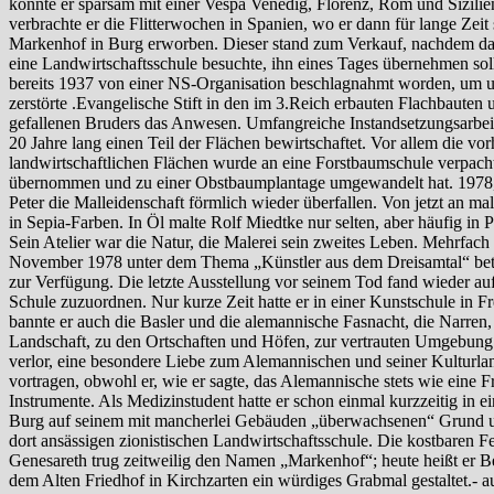
konnte er sparsam mit einer Vespa Venedig, Florenz, Rom und Sizilie
verbrachte er die Flitterwochen in Spanien, wo er dann für lange Zeit 
Markenhof in Burg erworben. Dieser stand zum Verkauf, nachdem das 
eine Landwirtschaftsschule besuchte, ihn eines Tages übernehmen so
bereits 1937 von einer NS-Organisation beschlagnahmt worden, um u.
zerstörte .Evangelische Stift in den im 3.Reich erbauten Flachbauten
gefallenen Bruders das Anwesen. Umfangreiche Instandsetzungsarbeite
20 Jahre lang einen Teil der Flächen bewirtschaftet. Vor allem die v
landwirtschaftlichen Flächen wurde an eine Forstbaumschule verpachte
übernommen und zu einer Obstbaumplantage umgewandelt hat. 1978, nac
Peter die Malleidenschaft förmlich wieder überfallen. Von jetzt an m
in Sepia-Farben. In Öl malte Rolf Miedtke nur selten, aber häufig in
Sein Atelier war die Natur, die Malerei sein zweites Leben. Mehrfac
November 1978 unter dem Thema „Künstler aus dem Dreisamtal“ beteili
zur Verfügung. Die letzte Ausstellung vor seinem Tod fand wieder a
Schule zuzuordnen. Nur kurze Zeit hatte er in einer Kunstschule in F
bannte er auch die Basler und die alemannische Fasnacht, die Narren,
Landschaft, zu den Ortschaften und Höfen, zur vertrauten Umgebung
verlor, eine besondere Liebe zum Alemannischen und seiner Kulturla
vortragen, obwohl er, wie er sagte, das Alemannische stets wie eine 
Instrumente. Als Medizinstudent hatte er schon einmal kurzzeitig in
Burg auf seinem mit mancherlei Gebäuden „überwachsenen“ Grund un
dort ansässigen zionistischen Landwirtschaftsschule. Die kostbaren F
Genesareth trug zeitweilig den Namen „Markenhof“; heute heißt er Bet
dem Alten Friedhof in Kirchzarten ein würdiges Grabmal gestaltet.- a