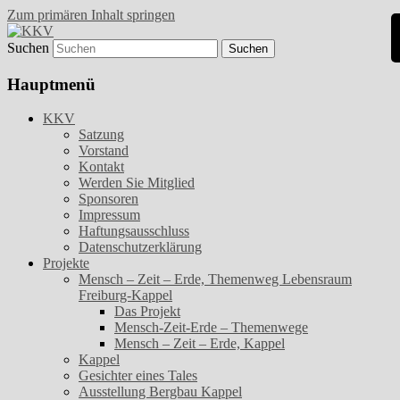
Zum primären Inhalt springen
Suchen
Kunst- und Kulturverein Freiburg-Kappel
KKV
e.V.
Hauptmenü
KKV
Satzung
Vorstand
Kontakt
Werden Sie Mitglied
Sponsoren
Impressum
Haftungsausschluss
Datenschutzerklärung
Projekte
Mensch – Zeit – Erde, Themenweg Lebensraum
Freiburg-Kappel
Das Projekt
Mensch-Zeit-Erde – Themenwege
Mensch – Zeit – Erde, Kappel
Kappel
Gesichter eines Tales
Ausstellung Bergbau Kappel