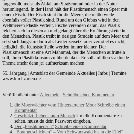
ungewollt, meist als Abfall am Straßenrand oder in der Natur
herumliegend. In der Hand hält der Plastikmensch einen Speer mit
einem Fisch. Der Fisch steht für die Meere, die mittlerweile
ebenfalls voller Plastik sind. Rund um den Globus wird in den
Weltmeeren Plastik verteilt, Fische verenden daran, das Plastik
reichert sich in diesen an und gelangt über die Ernährungskette in
den Menschen. Plastik treibt in riesigen Strudeln auf dem Meer und
setzt sich langsam darin ab. Leider zersetzt oder verrottet es nicht,
lediglich die Kunststoffteile werden immer kleiner. Der
Plastikmensch ist eine Art Mahnmal, der die Menschen aufrütteln
soll, ihren Plastikkonsum zu überdenken. Er soll auf dieses aktuelle
Thema (mehr denn je) aufmerksam machen.
55. Jahrgang | Amtsblatt der Gemeinde
Aktuelles | Infos | Termine |
www.kirchzarten.de
Veröffentlicht unter
Allgemein
|
Schreibe einen Kommentar
die Moorwächter vom Hinterzartener Moor
Schreibe einen
Kommentar
Geschützt: Lebensraum Mensch
Um die Kommentare zu
sehen, musst du dein Passwort eingeben.
Der „Plastikmensch“
Schreibe einen Kommentar
„Baumgeschichten“ – Vom Schwarzwald bis in die Eifel“