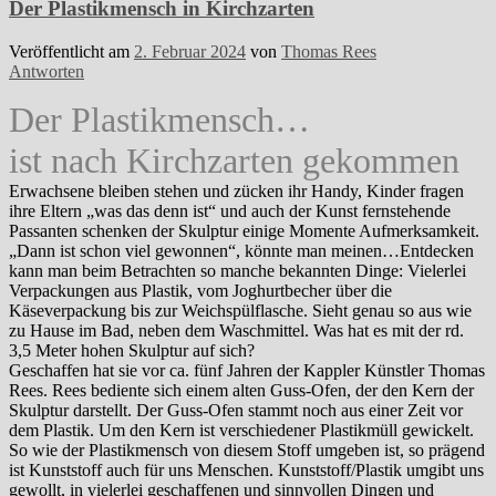
Der Plastikmensch in Kirchzarten
Veröffentlicht am
2. Februar 2024
von
Thomas Rees
Antworten
Der Plastikmensch…
ist nach Kirchzarten gekommen
Erwachsene bleiben stehen und zücken ihr Handy, Kinder fragen
ihre Eltern „was das denn ist“ und auch der Kunst fernstehende
Passanten schenken der Skulptur einige Momente Aufmerksamkeit.
„Dann ist schon viel gewonnen“, könnte man meinen…Entdecken
kann man beim Betrachten so manche bekannten Dinge: Vielerlei
Verpackungen aus Plastik, vom Joghurtbecher über die
Käseverpackung bis zur Weichspülflasche. Sieht genau so aus wie
zu Hause im Bad, neben dem Waschmittel. Was hat es mit der rd.
3,5 Meter hohen Skulptur auf sich?
Geschaffen hat sie vor ca. fünf Jahren der Kappler Künstler Thomas
Rees. Rees bediente sich einem alten Guss-Ofen, der den Kern der
Skulptur darstellt. Der Guss-Ofen stammt noch aus einer Zeit vor
dem Plastik. Um den Kern ist verschiedener Plastikmüll gewickelt.
So wie der Plastikmensch von diesem Stoff umgeben ist, so prägend
ist Kunststoff auch für uns Menschen. Kunststoff/Plastik umgibt uns
gewollt, in vielerlei geschaffenen und sinnvollen Dingen und