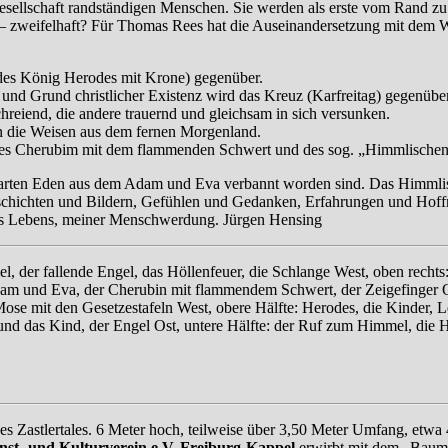
r Gesellschaft randständigen Menschen. Sie werden als erste vom Rand 
– zweifelhaft?
Für Thomas Rees hat die Auseinandersetzung mit dem Wi
des König Herodes mit Krone) gegenüber.
 und Grund christlicher Existenz wird das Kreuz (Karfreitag) gegenübe
hreiend, die andere trauernd und gleichsam in sich versunken.
en die Weisen aus dem fernen Morgenland.
 des Cherubim mit dem flammenden Schwert und des sog. „Himmlischen
Garten Eden aus dem Adam und Eva verbannt worden sind. Das Himmlisc
Geschichten und Bildern, Gefühlen und Gedanken, Erfahrungen und Hof
ines Lebens, meiner Menschwerdung. Jürgen Hensing
l, der fallende Engel, das Höllenfeuer, die Schlange West, oben recht
Adam und Eva, der Cherubin mit flammendem Schwert, der Zeigefinger 
se mit den Gesetzestafeln West, obere Hälfte: Herodes, die Kinder, L
f und das Kind, der Engel Ost, untere Hälfte: der Ruf zum Himmel, die
es Zastlertales. 6 Meter hoch, teilweise über 3,50 Meter Umfang, etw
st- und Kulturverein e.V. Freiburg-Kappel
erwirbt mit dem „Baum 