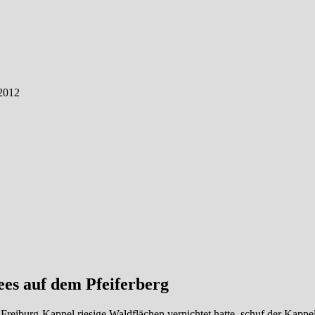
 2012
es auf dem Pfeiferberg
eiburg-Kappel riesige Waldflächen vernichtet hatte, schuf der Kappe