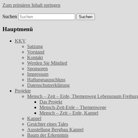
Zum primären Inhalt springen
Suchen
Kunst- und Kulturverein Freiburg-Kappel 
KKV
Hauptmenü
KKV
Satzung
Vorstand
Kontakt
Werden Sie Mitglied
Sponsoren
Impressum
Haftungsausschluss
Datenschutzerklärung
Projekte
Mensch – Zeit – Erde, Themenweg Lebensraum Freibur
Das Projekt
Mensch-Zeit-Erde – Themenwege
Mensch – Zeit – Erde, Kappel
Kappel
Gesichter eines Tales
Ausstellung Bergbau Kappel
Baum der Erkenntnis