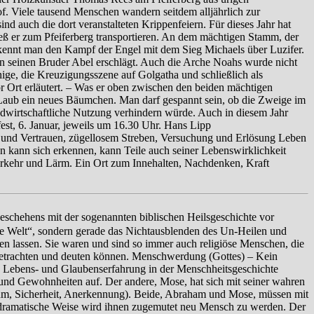
. Viele tausend Menschen wandern seitdem alljährlich zur
d auch die dort veranstalteten Krippenfeiern. Für dieses Jahr hat
ließ er zum Pfeiferberg transportieren. An dem mächtigen Stamm, der
rkennt man den Kampf der Engel mit dem Sieg Michaels über Luzifer.
n seinen Bruder Abel erschlägt. Auch die Arche Noahs wurde nicht
ige, die Kreuzigungsszene auf Golgatha und schließlich als
or Ort erläutert. – Was er oben zwischen den beiden mächtigen
en Laub ein neues Bäumchen. Man darf gespannt sein, ob die Zweige im
andwirtschaftliche Nutzung verhindern würde. Auch in diesem Jahr
st, 6. Januar, jeweils um 16.30 Uhr. Hans Lipp
 und Vertrauen, zügellosem Streben, Versuchung und Erlösung Leben
 kann sich erkennen, kann Teile auch seiner Lebenswirklichkeit
erkehr und Lärm. Ein Ort zum Innehalten, Nachdenken, Kraft
schehens mit der sogenannten biblischen Heilsgeschichte vor
ile Welt“, sondern gerade das Nichtausblenden des Un-Heilen und
en lassen. Sie waren und sind so immer auch religiöse Menschen, die
 betrachten und deuten können. Menschwerdung (Gottes) – Kein
 Lebens- und Glaubenserfahrung in der Menschheitsgeschichte
 und Gewohnheiten auf. Der andere, Mose, hat sich mit seiner wahren
ichtum, Sicherheit, Anerkennung). Beide, Abraham und Mose, müssen mit
 dramatische Weise wird ihnen zugemutet neu Mensch zu werden. Der