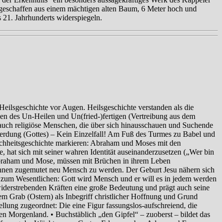
r geschaffen aus einem mächtigen alten Baum, 6 Meter hoch und
 21. Jahrhunderts widerspiegeln.
eilsgeschichte vor Augen. Heilsgeschichte verstanden als die
den des Un-Heilen und Un(fried-)fertigen (Vertreibung aus dem
auch religiöse Menschen, die über sich hinausschauen und Suchende
werdung (Gottes) – Kein Einzelfall! Am Fuß des Turmes zu Babel und
chheitsgeschichte markieren: Abraham und Moses mit den
 hat sich mit seiner wahren Identität auseinanderzusetzen („Wer bin
e, Abraham und Mose, müssen mit Brüchen in ihrem Leben
ihnen zugemutet neu Mensch zu werden. Der Geburt Jesu nähern sich
it zum Wesentlichen: Gott wird Mensch und er will es in jedem werden
iderstrebenden Kräften eine große Bedeutung und prägt auch seine
m Grab (Ostern) als Inbegriff christlicher Hoffnung und Grund
ellung zugeordnet: Die eine Figur fassungslos-aufschreiend, die
en Morgenland. • Buchstäblich „den Gipfel“ – zuoberst – bildet das