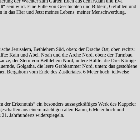
ieferung der Wächter zum Garten Eden aus dem Adam und Eva
lt“ sein wird. Eine Fülle von Geschichten und Bildern, Gefühlen und
n in das Hier und Jetzt meines Lebens, meiner Menschwerdung.
lische Jerusalem, Bethlehem Süd, oben: der Drache Ost, oben rechts:
älfte: Kain und Abel, Noah und die Arche Nord, oben: der Turmbau
anze, der Stern von Bethlehem Nord, untere Hälfte: die Drei Könige
rauernde, Golgatha, die leere Grabkammer Nord, unten: das gestohlene
inen Bergahorn vom Ende des Zastlertales. 6 Meter hoch, teilweise
 der Erkenntnis“ ein besonders aussagekräftiges Werk des Kappeler
r geschaffen aus einem mächtigen alten Baum, 6 Meter hoch und
 21. Jahrhunderts widerspiegeln.