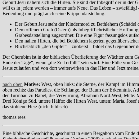
Geburt Jesu nähern sich die Hirten. Sie sind der Inbegriff der in de
will es in jedem werden – immer aufs Neue.
Das Leben – zwiefältig! 
Bedeutung und prägt auch seine Krippendarstellung:
Der Geburt Jesu steht der Kindermord zu Bethlehem (Schädel 
Dem offenem Grab (Ostern) als Inbegriff christlicher Hoffnung
Grabesdarstellung zugeordnet: Die eine Figur fassungslos-aufsc
Den nahen Hirten, die bei Bethlehem lagerten gegenüber steh
Buchstäblich „den Gipfel“ – zuoberst – bildet das Gegenüber
Der Cherubim ist in der biblischen Überlieferung der Wächter zum 
Ende der Tage“, wenn „die Zeit erfüllt“ sein wird. Eine Fülle von 
Jesus zulaufen und von dort weiterwirken in das Hier und Jetzt me
nach oben
Motive:
West, oben links: die Sterne, der Kampf im Himme
oben rechts: das Paradies, die Schlange, der Baum der Erkenntnis, 
der Turmbau zu Babel, die Verwirrung, Abraham Nord-West, Mitte: Mo
Drei Könige Süd, untere Hälfte: die Hirten West, unten: Maria, Jose
das stohlene Herz (nicht biblisch)
thomas rees
Eine biblische Geschichte, geschnitzt in einen Bergahorn vom Ende d
Sicherheitsgründen gefällt werden (Anfang 2008).
nach oben
Der
Kun