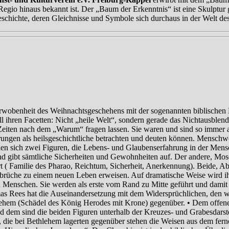
Regio hinaus bekannt ist. Der „Baum der Erkenntnis“ ist eine Skulptu
schichte, deren Gleichnisse und Symbole sich durchaus in der Welt des
rwobenheit des Weihnachtsgeschehens mit der sogenannten biblischen H
 ihren Facetten: Nicht „heile Welt“, sondern gerade das Nichtausblen
 Zeiten nach dem „Warum“ fragen lassen. Sie waren und sind so immer 
hrungen als heilsgeschichtliche betrachten und deuten können. Mensch
n sich zwei Figuren, die Lebens- und Glaubenserfahrung in der Mens
d gibt sämtliche Sicherheiten und Gewohnheiten auf. Der andere, Mose,
rliert ( Familie des Pharao, Reichtum, Sicherheit, Anerkennung). Beid
Aufbrüche zu einem neuen Leben erweisen. Auf dramatische Weise wird 
igen Menschen. Sie werden als erste vom Rand zu Mitte geführt und dam
as Rees hat die Auseinandersetzung mit dem Widersprüchlichen, den w
lehem (Schädel des König Herodes mit Krone) gegenüber. • Dem offene
und dem sind die beiden Figuren unterhalb der Kreuzes- und Grabesdarst
, die bei Bethlehem lagerten gegenüber stehen die Weisen aus dem fern