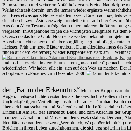
Baumstämmen und weiterem Abfallholz erstmals eine Naturkrippe mit
Weihnachtszeit dorthin, um die immer wieder ergänzte weihnachtliche
sich Rees etwas ganz Neues einfallen lassen. Eine mächtige, teils ve
sich oben in zwei Äste verzweigt, modellierte er auf einer Gesamth
Aus dem Alten Testament folgt dann unter anderem die Vertreibung v
vergessen. In Augenhöhe folgen die wichtigsten Ereignisse aus dem 
Osterszene das leere Grab. Noch viele weitere bekannte und geheimni
Astgabeln nicht selber schuf, aber sorgfältig hegt und pflegt, deute
nächsten Frühjahr neue Blätter treiben.. Dann allerdings muss das K
finden auf dem Pfeiferberg wieder Krippenfeiern statt: am 1. Weihn
und Tod… werden in dem Baumstamm „an-schaulich“ gemacht. Jeder Be
wiederfinden. Wir laden alle ein, sich auf den Weg zu machen. Der
schöpfen: ein „Paradies“. im Dezember 2008
der „Baum der Erkenntnis“
Mit seiner Krippenskulptur
Augen. Heilsgeschichte verstanden als die Geschichte Gottes mit den
Un(fried-)fertigen (Vertreibung aus dem Paradies, Turmbau, Brudermo
über sich hinausschauen und Suchende sind. Und offensichtlich habe
Einzelfall! Am Fuß des Turmes zu Babel und zum Abschluß der Grupp
markieren: Abraham und Moses mit den Gesetzestafeln. Der eine, Abr
Identität auseinanderzusetzen („Wer bin ich, Wo gehöre ich hin?“) un
Brüchen in ihrem Leben zurechtkommen, die sich erst späterhin im 