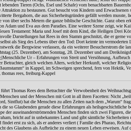
 lebenden Tieren (Ochs, Esel und Schafe) vom benachbarten Bauernhof
 Attraktion zu bestaunen. Gut besucht von Kindern und Erwachsenen sin
rwitterte Bergahorn, die aus Sicherheitsgründen gefällt werden musste, 
öhe von über sechs Metern die ganze biblische Geschichte. Ganz oben e
on Adam und Eva aus dem Paradies. Eine weitere Szene zeigt, wie Kai
Neuen Testament: Maria und Josef mit dem Kind, die Heiligen Drei Kön
svolle Darstellungen hat Rees in den Stamm geschnitzt, die er gerne v
t er selbst als Sieg des Lebens über den Tod: Dort keimte im vermodert
unstwerk die Bergwiese verlassen, da ein weiterer Besucherstrom die l
achtstag (25. Dezember), am Sonntag, 28. Dezember und am Dreikönigsfe
Menschliche Ur – Erfahrungen von Streit und Versöhnung, Aufbruch
trachter, gleich welchen Alters, welcher Herkunft, welcher Religion
 „Baumstamm“ in Kappel, im Schweigen sprechend, fern von Hektik, V
 führt Thomas Rees dem Betrachter die Verwobenheit des Weihnachtsge
 Menschen und der Menschen mit Gott in all ihren Facetten: Nicht „he
rd, Sintflut) hat die Menschen zu allen Zeiten nach dem „Warum“ frag
n die so Glaubenden gerade diese Erfahrungen als heilsgeschichtliche
e der auseinanderströmenden Menschen finden sich zwei Figuren, die
aham, bricht auf in unbekanntes Land und gibt sämtliche Sicherheiten
d findet erst zu sich, als er anderes verliert ( Familie des Pharao, Re
Licht des Glaubens als Aufbrüche zu einem neuen Leben erweisen. Auf