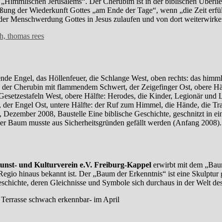
„Himmlischen Jerusalems“. Der Cherubim ist in der biblischen Überl
ßung der Wiederkunft Gottes „am Ende der Tage“, wenn „die Zeit erfül
er Menschwerdung Gottes in Jesus zulaufen und von dort weiterwirke
ende Engel, das Höllenfeuer, die Schlange West, oben rechts: das himm
, der Cherubin mit flammendem Schwert, der Zeigefinger Ost, obere H
esetzestafeln West, obere Hälfte: Herodes, die Kinder, Legionär und L
nd, der Engel Ost, untere Hälfte: der Ruf zum Himmel, die Hände, die T
Eine biblische Geschichte, geschnitzt in e
er Baum musste aus Sicherheitsgründen gefällt werden (Anfang 2008).
unst- und Kulturverein e.V. Freiburg-Kappel
erwirbt mit dem „Baum
Regio hinaus bekannt ist. Der „Baum der Erkenntnis“ ist eine Skulptu
schichte, deren Gleichnisse und Symbole sich durchaus in der Welt des