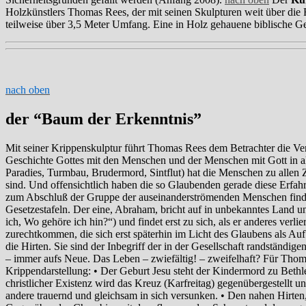
Holzkünstlers Thomas Rees, der mit seinen Skulpturen weit über die 
teilweise über 3,5 Meter Umfang. Eine in Holz gehauene biblische Ge
nach oben
der “Baum der Erkenntnis”
Mit seiner Krippenskulptur führt Thomas Rees dem Betrachter die Ve
Geschichte Gottes mit den Menschen und der Menschen mit Gott in all
Paradies, Turmbau, Brudermord, Sintflut) hat die Menschen zu allen
sind. Und offensichtlich haben die so Glaubenden gerade diese Erfa
zum Abschluß der Gruppe der auseinanderströmenden Menschen finde
Gesetzestafeln. Der eine, Abraham, bricht auf in unbekanntes Land un
ich, Wo gehöre ich hin?“) und findet erst zu sich, als er anderes ve
zurechtkommen, die sich erst späterhin im Licht des Glaubens als 
die Hirten. Sie sind der Inbegriff der in der Gesellschaft randständ
– immer aufs Neue. Das Leben – zwiefältig! – zweifelhaft? Für Thom
Krippendarstellung: • Der Geburt Jesu steht der Kindermord zu Beth
christlicher Existenz wird das Kreuz (Karfreitag) gegenübergestellt 
andere trauernd und gleichsam in sich versunken. • Den nahen Hirten