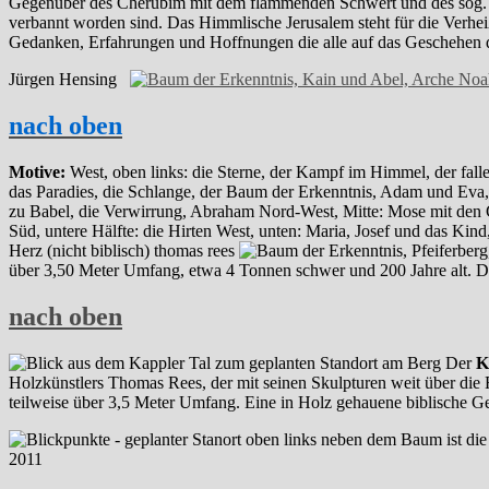
Gegenüber des Cherubim mit dem flammenden Schwert und des sog. 
verbannt worden sind. Das Himmlische Jerusalem steht für die Verhei
Gedanken, Erfahrungen und Hoffnungen die alle auf das Geschehen d
Jürgen Hensing
nach oben
Motive:
West, oben links: die Sterne, der Kampf im Himmel, der fall
das Paradies, die Schlange, der Baum der Erkenntnis, Adam und Eva
zu Babel, die Verwirrung, Abraham Nord-West, Mitte: Mose mit den G
Süd, untere Hälfte: die Hirten West, unten: Maria, Josef und das Ki
Herz (nicht biblisch) thomas rees
über 3,50 Meter Umfang, etwa 4 Tonnen schwer und 200 Jahre alt. D
nach oben
Der
K
Holzkünstlers Thomas Rees, der mit seinen Skulpturen weit über die 
teilweise über 3,5 Meter Umfang. Eine in Holz gehauene biblische Ge