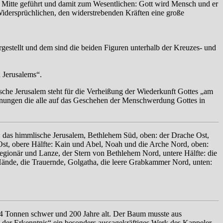
zu Mitte geführt und damit zum Wesentlichen: Gott wird Mensch und er
dersprüchlichen, den widerstrebenden Kräften eine große
rgestellt und dem sind die beiden Figuren unterhalb der Kreuzes- und
 Jerusalems“.
he Jerusalem steht für die Verheißung der Wiederkunft Gottes „am
fnungen die alle auf das Geschehen der Menschwerdung Gottes in
s: das himmlische Jerusalem, Bethlehem Süd, oben: der Drache Ost,
Ost, obere Hälfte: Kain und Abel, Noah und die Arche Nord, oben:
egionär und Lanze, der Stern von Bethlehem Nord, untere Hälfte: die
 Hände, die Trauernde, Golgatha, die leere Grabkammer Nord, unten:
a 4 Tonnen schwer und 200 Jahre alt. Der Baum musste aus
der Erkenntnis“ ein besonders aussagekräftiges Werk des Kappeler