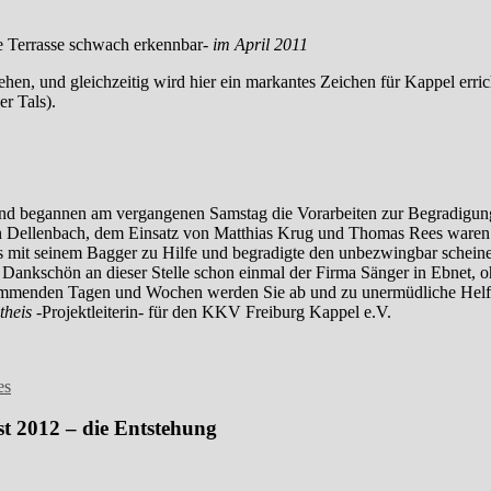
e Terrasse schwach erkennbar-
im April 2011
en, und gleichzeitig wird hier ein markantes Zeichen für Kappel errich
r Tals).
ind begannen am vergangenen Samstag die Vorarbeiten zur Begradigung
rrn Dellenbach, dem Einsatz von Matthias Krug und Thomas Rees waren
s mit seinem Bagger zu Hilfe und begradigte den unbezwingbar schei
 Dankschön an dieser Stelle schon einmal der Firma Sänger in Ebnet, o
n kommenden Tagen und Wochen werden Sie ab und zu unermüdliche Helf
theis
-Projektleiterin- für den KKV Freiburg Kappel e.V.
t 2012 – die Entstehung