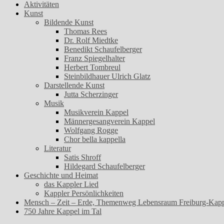
Aktivitäten
Kunst
Bildende Kunst
Thomas Rees
Dr. Rolf Miedtke
Benedikt Schaufelberger
Franz Spiegelhalter
Herbert Tombreul
Steinbildhauer Ulrich Glatz
Darstellende Kunst
Jutta Scherzinger
Musik
Musikverein Kappel
Männergesangverein Kappel
Wolfgang Rogge
Chor bella kappella
Literatur
Satis Shroff
Hildegard Schaufelberger
Geschichte und Heimat
das Kappler Lied
Kappler Persönlichkeiten
Mensch – Zeit – Erde, Themenweg Lebensraum Freiburg-Kap
750 Jahre Kappel im Tal