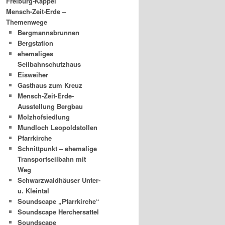
Freiburg-Kappel
Mensch-Zeit-Erde –
Themenwege
Bergmannsbrunnen
Bergstation
ehemaliges
Seilbahnschutzhaus
Eisweiher
Gasthaus zum Kreuz
Mensch-Zeit-Erde-
Ausstellung Bergbau
Molzhofsiedlung
Mundloch Leopoldstollen
Pfarrkirche
Schnittpunkt – ehemalige
Transportseilbahn mit
Weg
Schwarzwaldhäuser Unter-
u. Kleintal
Soundscape „Pfarrkirche“
Soundscape Herchersattel
Soundscape