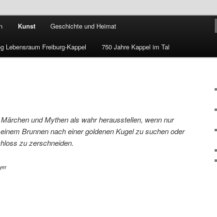
rg-Kappel e.V.
n
Kunst
Geschichte und Heimat
g Lebensraum Freiburg-Kappel
750 Jahre Kappel im Tal
e Märchen und Mythen als wahr herausstellen, wenn nur
n einem Brunnen nach einer goldenen Kugel zu suchen oder
hloss zu zerschneiden.
yer