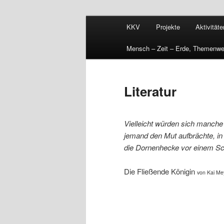
Zum
Hauptmenü
Kunst- und Kulturverein Freibu
KKV
Projekte
Aktivitäte
primären
Inhalt
KKV
Mensch – Zeit – Erde, Themenwe
springen
Literatur
Vielleicht würden sich manch
jemand den Mut aufbrächte, i
die Dornenhecke vor einem Sc
Die Fließende Königin
von Kai Me