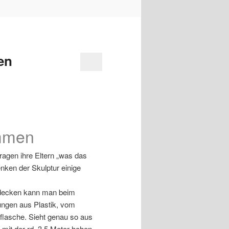
en
ommen
ragen ihre Eltern „was das
nken der Skulptur einige
tdecken kann man beim
ungen aus Plastik, vom
flasche. Sieht genau so aus
mit der rd. 3,5 Meter hohen