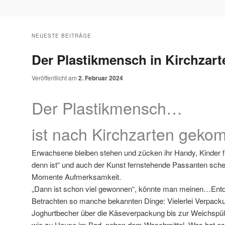
NEUESTE BEITRÄGE
Der Plastikmensch in Kirchzart
Veröffentlicht am
2. Februar 2024
Der Plastikmensch…
ist nach Kirchzarten gek
Erwachsene bleiben stehen und zücken ihr Handy, Kinder f
denn ist“ und auch der Kunst fernstehende Passanten sche
Momente Aufmerksamkeit.
„Dann ist schon viel gewonnen“, könnte man meinen…En
Betrachten so manche bekannten Dinge: Vielerlei Verpack
Joghurtbecher über die Käseverpackung bis zur Weichspül
wie zu Hause im Bad, neben dem Waschmittel. Was hat es 