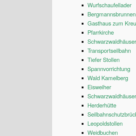
Wurfschaufellader
Bergmannsbrunnen
Gasthaus zum Kre
Pfarrkirche
Schwarzwaldhäuser U
Transportseilbahn
Tiefer Stollen
Spannvorrichtung
Wald Kamelberg
Eisweiher
Schwarzwaldhäuser 
Herderhütte
Seilbahnschutzbrüc
Leopoldstollen
Weidbuchen