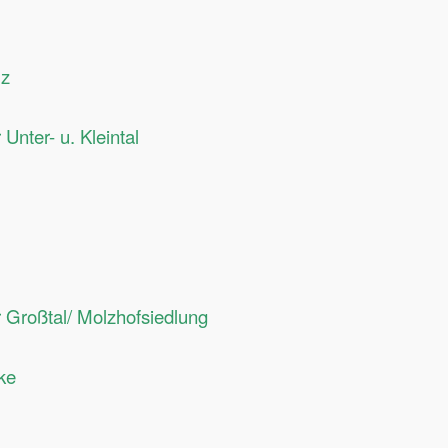
uz
nter- u. Kleintal
Großtal/ Molzhofsiedlung
ke