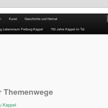
rg-Kappel e.V.
n
Kunst
Geschichte und Heimat
g Lebensraum Freiburg-Kappel
750 Jahre Kappel im Tal
der Themenwege
u Kappel